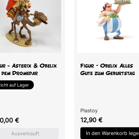
Vorschau
Vorschau


gur - Asterix & Obelix
Figur – Obelix Alles
f dem Dromedar
Gute zum Geburtstag
icht auf Lager
Plastoy
i
Preis
is
12,90 €
0,00 €
In den Warenkorb lege
Ausverkauft