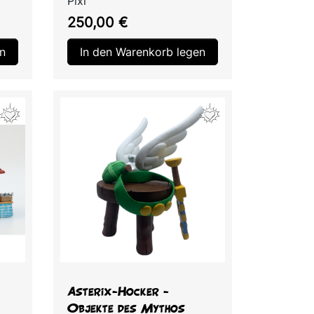
Pixi
Preis
250,00 €
n
In den Warenkorb legen
Vorschau

Asterix-Hocker -
Objekte des Mythos