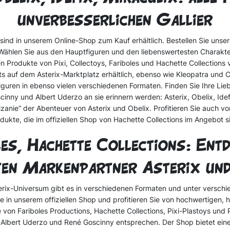
unverbesserlichen Gallier
sind in unserem Online-Shop zum Kauf erhältlich. Bestellen Sie unse
 Wählen Sie aus den Hauptfiguren und den liebenswertesten Charakt
Produkte von Pixi, Collectoys, Fariboles und Hachette Collections von
s auf dem Asterix-Marktplatz erhältlich, ebenso wie Kleopatra und C
ren in ebenso vielen verschiedenen Formaten. Finden Sie Ihre Liebl
inny und Albert Uderzo an sie erinnern werden: Asterix, Obelix, Idef
zanie“ der Abenteuer von Asterix und Obelix. Profitieren Sie auch v
dukte, die im offiziellen Shop von Hachette Collections im Angebot s
es, Hachette Collections: Ent
en Markenpartner Asterix un
ix-Universum gibt es in verschiedenen Formaten und unter verschi
ie in unserem offiziellen Shop und profitieren Sie von hochwertigen,
von Fariboles Productions, Hachette Collections, Pixi-Plastoys und Pi
Albert Uderzo und René Goscinny entsprechen. Der Shop bietet ein