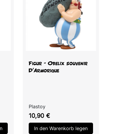
Vorschau

Figur – Obelix souvenir
D'Armorique
Plastoy
Preis
10,90 €
n
In den Warenkorb legen