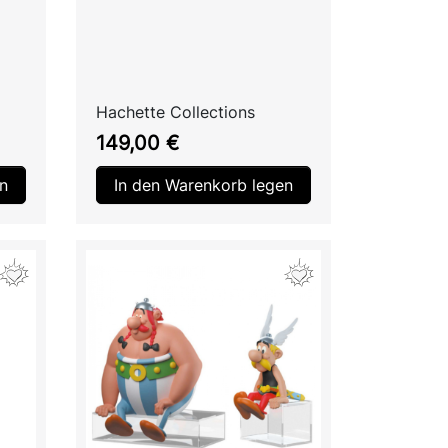
Hachette Collections
Preis
149,00 €
n
In den Warenkorb legen