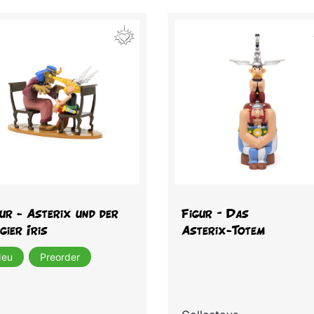
Vorschau
Vorschau


ur - Asterix und der
Figur – Das
ier Iris
Asterix‑Totem
eu
Preorder