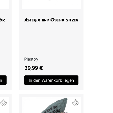
Vorschau

ar
Asterix und Obelix sitzen
Plastoy
Preis
39,99 €
n
In den Warenkorb legen