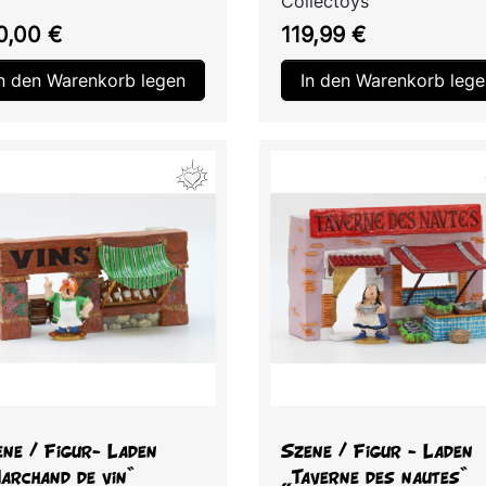
i
Collectoys
is
Preis
0,00 €
119,99 €
In den Warenkorb legen
In den Warenkorb lege
Vorschau
Vorschau


ne / Figur- Laden
Szene / Figur - Laden
archand de vin“
„Taverne des nautes“