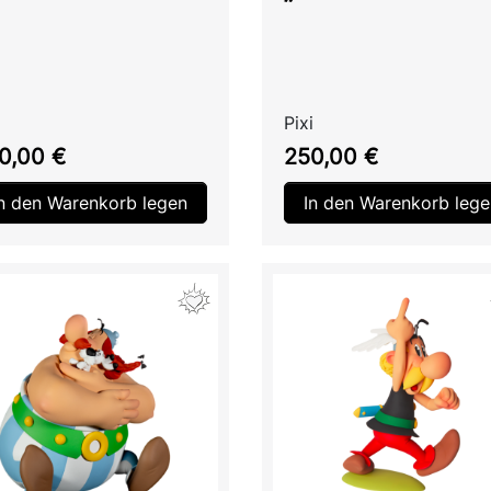
i
Pixi
is
Preis
0,00 €
250,00 €
In den Warenkorb legen
In den Warenkorb lege