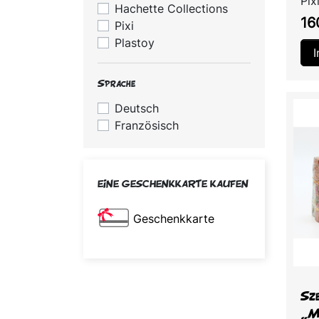
Pix
Hachette Collections
Pre
16
Pixi
Plastoy
Sprache
Deutsch
Französisch
EINE GESCHENKKARTE KAUFEN
Geschenkkarte
Sze
„M