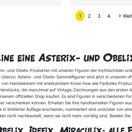
Weiter
1
2
3
4

Wei
line eine Asterix- und Obel
rix- und Obelix-Produkten mit unseren Figuren der mythischsten un
Uderzo. Asterix- und Obelix-Sammelfiguren sind jetzt in unserem off
ren von Handwerkern mit anerkanntem Know-how wie Fariboles Producti
lerstücke, die manchmal auf Vintage-Zeichnungen aus den ersten Al
nserem offiziellen Shop kaufen. Es sind Figuren in verschiedenen Form
r verschenken können. Erhalten Sie Ihre handbemalten Figuren aus K
e in limitierter Auflage erscheinen, nummeriert sind und/oder von ein
en nicht nachbestellt, wenn sie nicht mehr vorrätig sind. Beeilen Sie 
belix, Idefix, Miraculix: alle 