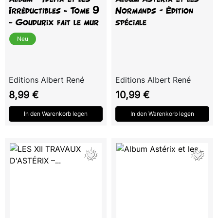
Irréductibles - Tome 9
Normands – Édition
- Goudurix fait le mur
spéciale
Neu
Editions Albert René
Editions Albert René
Preis
Preis
8,99 €
10,99 €
In den Warenkorb legen
In den Warenkorb legen