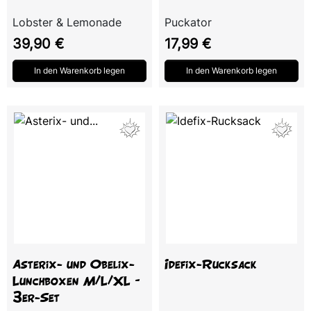
Lobster & Lemonade
Puckator
Preis
Preis
39,90 €
17,99 €
In den Warenkorb legen
In den Warenkorb legen
Asterix- und Obelix-
Idefix-Rucksack
Lunchboxen M/L/XL –
3er-Set