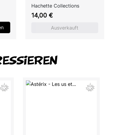
Hachette Collections
Preis
14,00 €
en
Ausverkauft
RESSIEREN