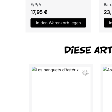
E/P/A
Bar
Preis
Prei
17,95 €
23,
In den Warenkorb legen
I
DIESE AR