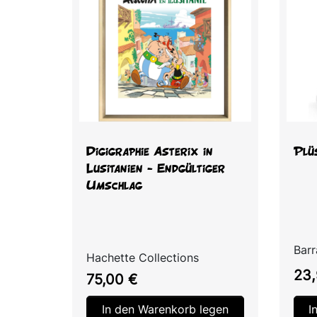
Vorschau

Digigraphie Asterix in
Plüs
Lusitanien - Endgültiger
Umschlag
Bar
Hachette Collections
Prei
23,
Preis
75,00 €
In den Warenkorb legen
I