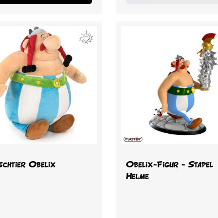
Vorschau
Vorschau


schtier Obelix
Obelix-Figur - Stapel
Helme