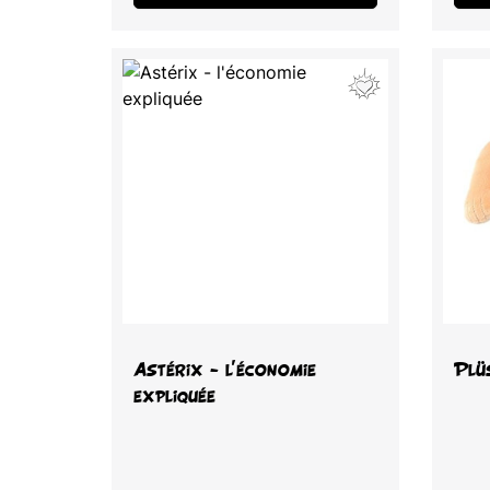
Vorschau

Astérix - l'économie
Plü
expliquée