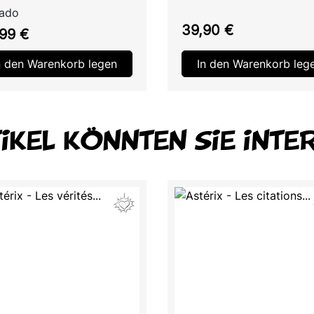
rado
Preis
39,90 €
s
99 €
n den Warenkorb legen
In den Warenkorb leg
TIKEL KÖNNTEN SIE INTE