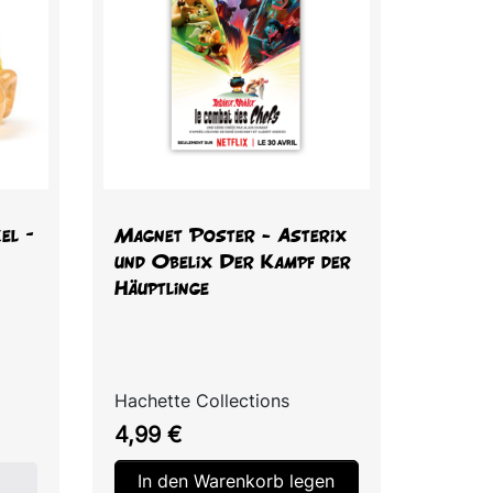
Vorschau

el –
Magnet Poster - Asterix
und Obelix Der Kampf der
Häuptlinge
Hachette Collections
Preis
4,99 €
In den Warenkorb legen