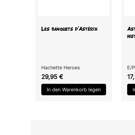
Vorschau

Les banquets d'Astérix
Ast
his
Hachette Heroes
E/P
Preis
Pre
29,95 €
17
In den Warenkorb legen