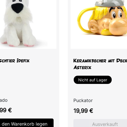
Vorschau
Vorschau


chtier Idefix
Keramikbecher mit Deck
Asterix
Nicht auf Lager
rado
Puckator
s
Preis
99 €
19,99 €
n den Warenkorb legen
Ausverkauft