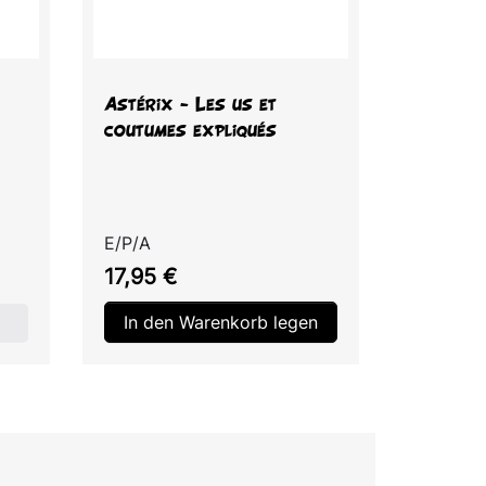
Vorschau

Astérix - Les us et
coutumes expliqués
E/P/A
Preis
17,95 €
In den Warenkorb legen