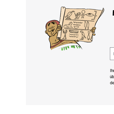
Ih
üb
de