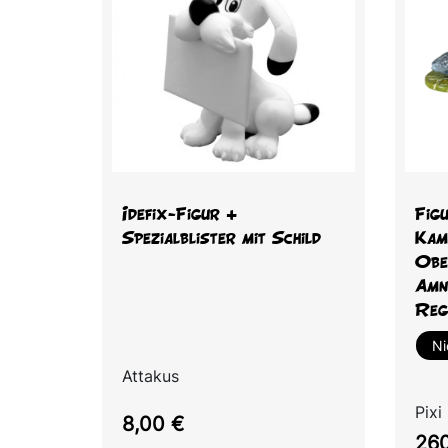
Vorschau

Idefix-Figur +
Fig
Spezialblister mit Schild
Kam
Obe
Amn
Reg
Ni
Attakus
Pixi
Preis
8,00 €
Prei
260