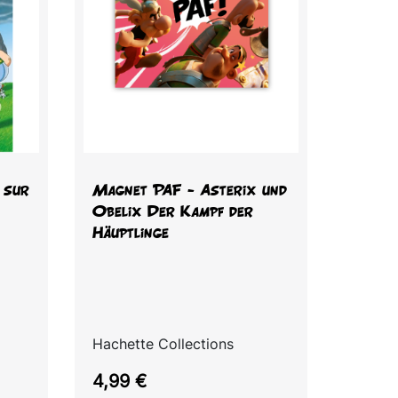
Vorschau

e sur
Magnet PAF - Asterix und
Obelix Der Kampf der
Häuptlinge
Hachette Collections
Preis
4,99 €