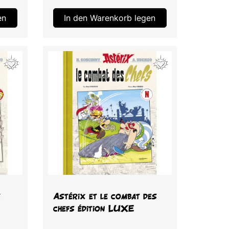
en
In den Warenkorb legen
Vorschau

s
Astérix et le combat des
chefs édition LUXE