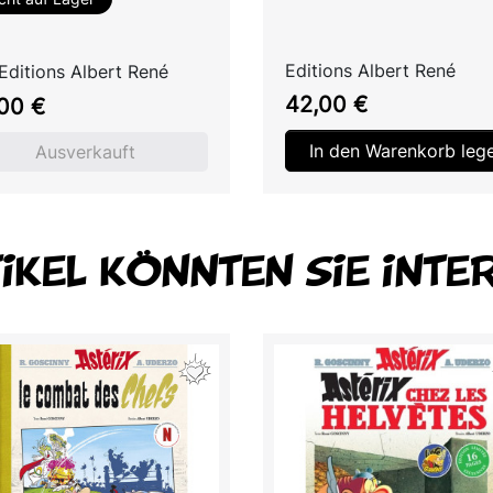
Editions Albert René
Editions Albert René
Preis
s
42,00 €
00 €
In den Warenkorb leg
Ausverkauft
TIKEL KÖNNTEN SIE INTE