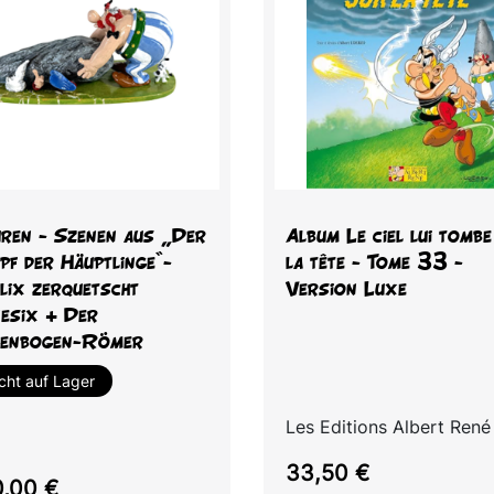
Vorschau
Vorschau


uren - Szenen aus „Der
Album Le ciel lui tomb
pf der Häuptlinge“-
la tête - Tome 33 -
lix zerquetscht
Version Luxe
esix + Der
enbogen-Römer
cht auf Lager
Les Editions Albert René
Preis
33,50 €
s
,00 €