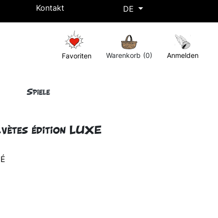
Kontakt
DE
Kostenlose Lieferung ab einem Einkaufswert von 50€ !
Warenkorb
(0)
Anmelden
Favoriten
Spiele
lvètes édition LUXE
NÉ