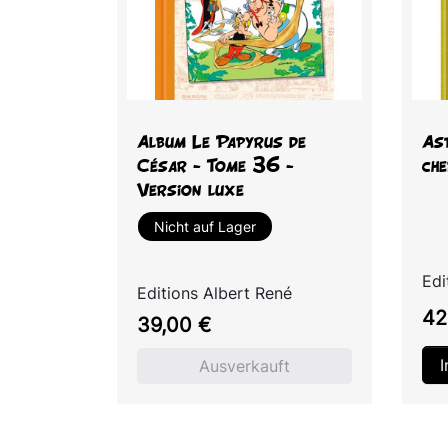
Vorschau

Album Le Papyrus de
Ast
César - Tome 36 -
ch
Version luxe
Nicht auf Lager
Edi
Editions Albert René
Pre
42
Preis
39,00 €
Ausverkauft