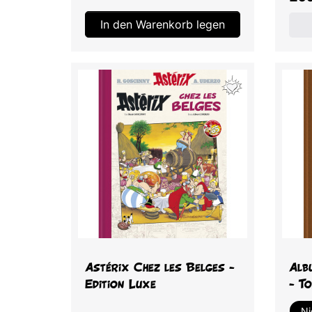
In den Warenkorb legen
Vorschau

Astérix Chez les Belges -
Alb
Edition Luxe
- T
Ni