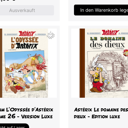
In den Warenkorb leg
Ausverkauft
Vorschau
Vorschau


um L'Odyssée d'Astérix
Astérix Le domaine de
ome 26 - Version Luxe
dieux - Edition luxe
cht auf Lager