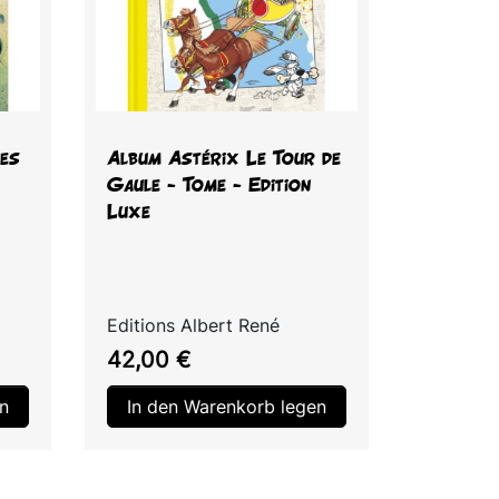
Vorschau

tes
Album Astérix Le Tour de
Gaule - Tome - Edition
Luxe
Editions Albert René
Preis
42,00 €
n
In den Warenkorb legen