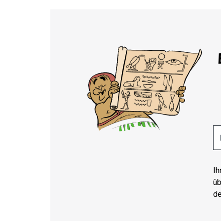
Ih
üb
de