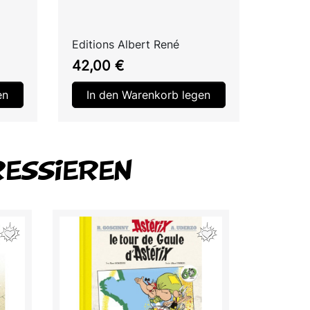
Editions Albert René
Preis
42,00 €
en
In den Warenkorb legen
RESSIEREN