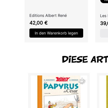
Editions Albert René
Les 
Preis
Prei
42,00 €
39,
In den Warenkorb legen
DIESE AR