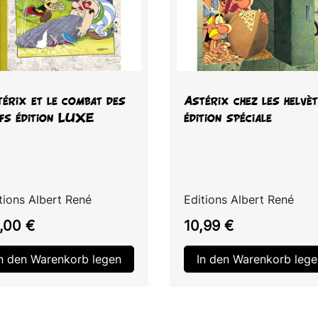
Vorschau
Vorschau


érix et le combat des
Astérix chez les helvè
efs édition LUXE
édition spéciale
tions Albert René
Editions Albert René
is
Preis
,00 €
10,99 €
In den Warenkorb legen
In den Warenkorb lege