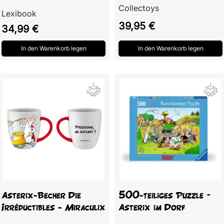
Collectoys
Lexibook
Preis
39,95 €
Preis
34,99 €
In den Warenkorb legen
In den Warenkorb legen
Asterix-Becher Die
500-teiliges Puzzle –
Irréductibles - Miraculix
Asterix im Dorf