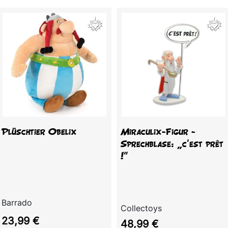
Plüschtier Obelix
Miraculix-Figur -
Sprechblase: „c'est prêt
!"
Barrado
Collectoys
Preis
23,99 €
Preis
48,99 €