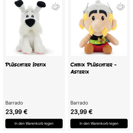
Plüschtier Idefix
Chibix Plüschtier -
Asterix
Barrado
Barrado
Preis
Preis
23,99 €
23,99 €
In den Warenkorb legen
In den Warenkorb legen