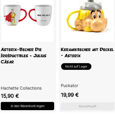
Asterix-Becher Die
Keramikbecher mit Deckel
Irréductibles - Julius
– Asterix
Cäsar
Nicht auf Lager
Puckator
Hachette Collections
Preis
19,99 €
Preis
15,90 €
In den Warenkorb legen
Ausverkauft