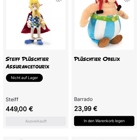
Steiff Plüschtier
Plüschtier Obelix
Assurancetourix
Nicht auf Lager
Barrado
Steiff
Preis
Preis
23,99 €
449,00 €
In den Warenkorb legen
Ausverkauft