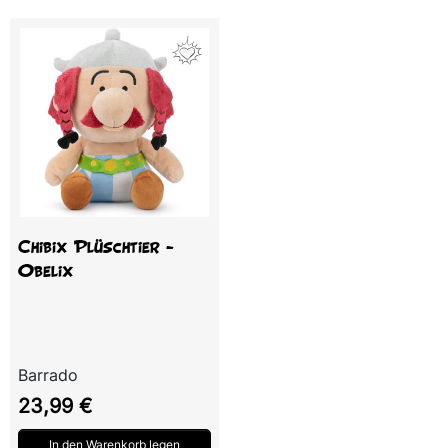
Chibix Plüschtier -
Obelix
Barrado
Preis
23,99 €
In den Warenkorb legen