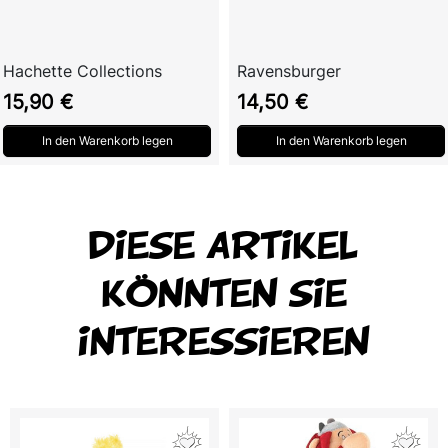
Hachette Collections
Ravensburger
Preis
Preis
15,90 €
14,50 €
In den Warenkorb legen
In den Warenkorb legen
DIESE ARTIKEL
KÖNNTEN SIE
INTERESSIEREN