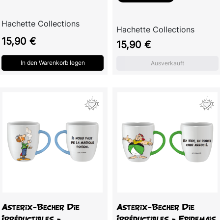
Hachette Collections
Hachette Collections
Preis
15,90 €
Preis
15,90 €
In den Warenkorb legen
Ausverkauft
Asterix-Becher Die
Asterix-Becher Die
Irréductibles -
Irréductibles - Epidemais