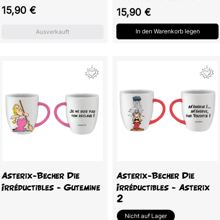
Preis
15,90 €
Preis
15,90 €
In den Warenkorb legen
Ausverkauft
Asterix-Becher Die
Asterix-Becher Die
Irréductibles - Gutemine
Irréductibles - Asterix
2
Nicht auf Lager