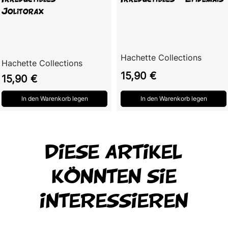
Jolitorax
Hachette Collections
Hachette Collections
Preis
15,90 €
Preis
15,90 €
In den Warenkorb legen
In den Warenkorb legen
DIESE ARTIKEL
KÖNNTEN SIE
INTERESSIEREN