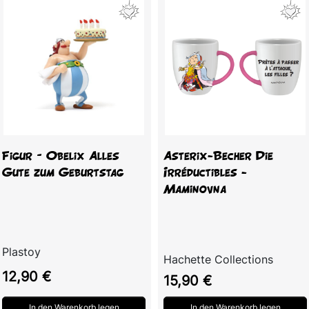
Figur – Obelix Alles
Asterix-Becher Die
Gute zum Geburtstag
Irréductibles -
Maminovna
Plastoy
Hachette Collections
Preis
12,90 €
Preis
15,90 €
In den Warenkorb legen
In den Warenkorb legen