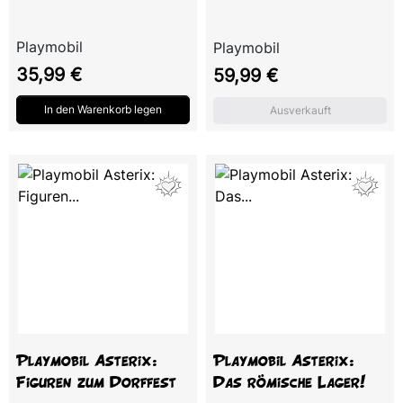
Playmobil
Playmobil
Preis
Preis
35,99 €
59,99 €
In den Warenkorb legen
Ausverkauft
Playmobil Asterix:
Playmobil Asterix:
Figuren zum Dorffest
Das römische Lager!