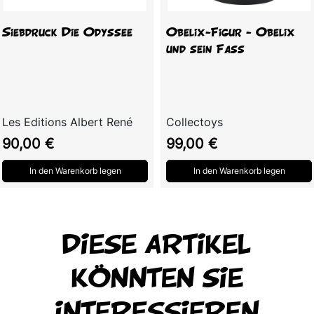
Siebdruck Die Odyssee
Obelix-Figur - Obelix
und sein Fass
Les Editions Albert René
Collectoys
Preis
Preis
90,00 €
99,00 €
In den Warenkorb legen
In den Warenkorb legen
DIESE ARTIKEL
KÖNNTEN SIE
INTERESSIEREN