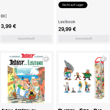
Nicht auf Lager
BIC
Lexibook
Preis
3,99 €
Preis
29,99 €
Ausverkauft
Ausverkauft