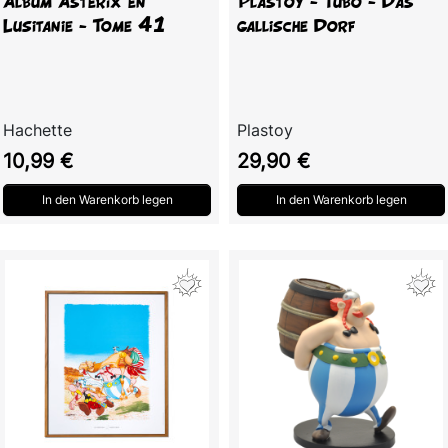
Album Astérix en
Plastoy - Tubo - Das
Lusitanie - Tome 41
gallische Dorf
Hachette
Plastoy
Preis
Preis
10,99 €
29,90 €
In den Warenkorb legen
In den Warenkorb legen