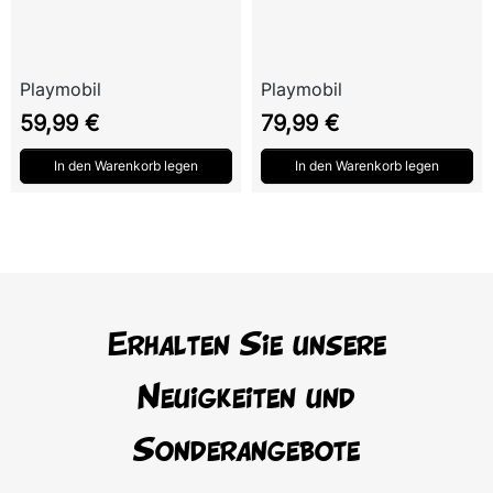
Playmobil
Playmobil
Preis
Preis
59,99 €
79,99 €
In den Warenkorb legen
In den Warenkorb legen
Erhalten Sie unsere
Neuigkeiten und
Sonderangebote