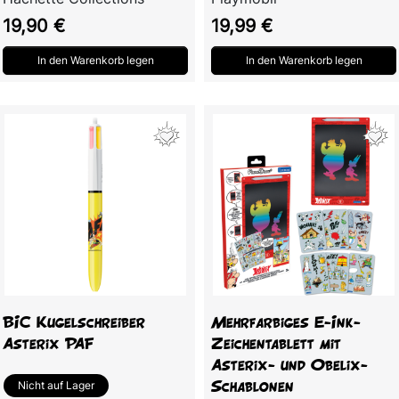
Preis
Preis
19,90 €
19,99 €
In den Warenkorb legen
In den Warenkorb legen
BIC Kugelschreiber
Mehrfarbiges E-Ink-
Asterix PAF
Zeichentablett mit
Asterix- und Obelix-
Schablonen
Nicht auf Lager