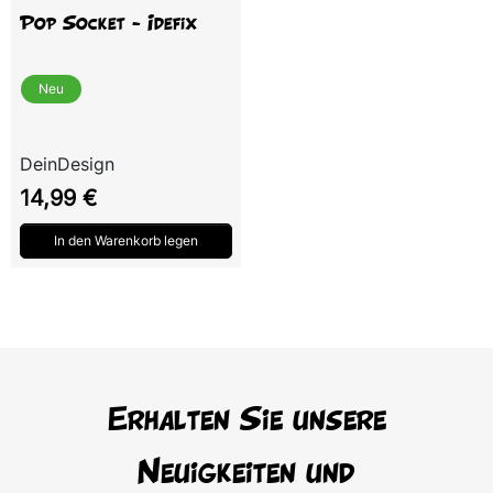
Pop Socket - Idefix
Neu
DeinDesign
Preis
14,99 €
In den Warenkorb legen
Erhalten Sie unsere
Neuigkeiten und