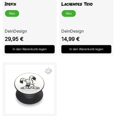
Idefix
Lachendes Trio
Neu
Neu
DeinDesign
DeinDesign
Preis
Preis
29,95 €
14,99 €
In den Warenkorb legen
In den Warenkorb legen