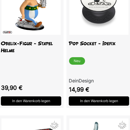
Obelix-Figur - Stapel
Pop Socket - Idefix
Helme
Neu
DeinDesign
Preis
39,90 €
Preis
14,99 €
In den Warenkorb legen
In den Warenkorb legen