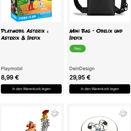
Playmobil Asterix :
Mini Bag – Obelix und
Asterix & Idefix
Idefix
Neu
Playmobil
DeinDesign
Preis
Preis
8,99 €
29,95 €
In den Warenkorb legen
In den Warenkorb legen