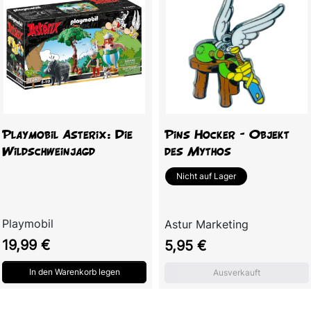
Playmobil Asterix: Die
Pins Hocker – Objekt
Wildschweinjagd
des Mythos
Nicht auf Lager
Playmobil
Astur Marketing
Preis
Preis
19,99 €
5,95 €
In den Warenkorb legen
Ausverkauft