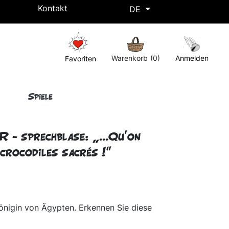
Kontakt
DE
Kostenlose Lieferung ab einem Einkaufswert von 50€ !
Warenkorb
(0)
Anmelden
Favoriten
Spiele
 sprechblase: „...Qu'on
 crocodiles sacrés !"
Königin von Ägypten. Erkennen Sie diese