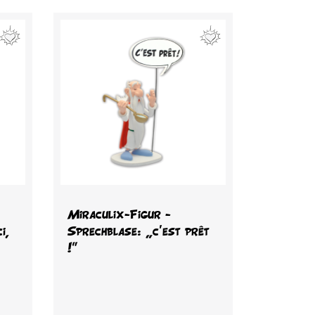
Vorschau

Miraculix-Figur -
i,
Sprechblase: „c'est prêt
!"