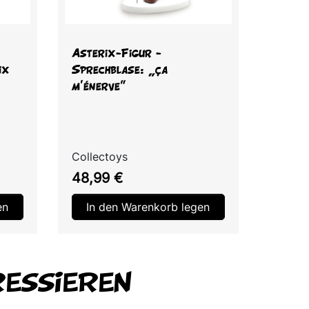
Vorschau

Asterix-Figur -
ix
Sprechblase: „ça
m'énerve"
Collectoys
Preis
48,99 €
en
In den Warenkorb legen
RESSIEREN