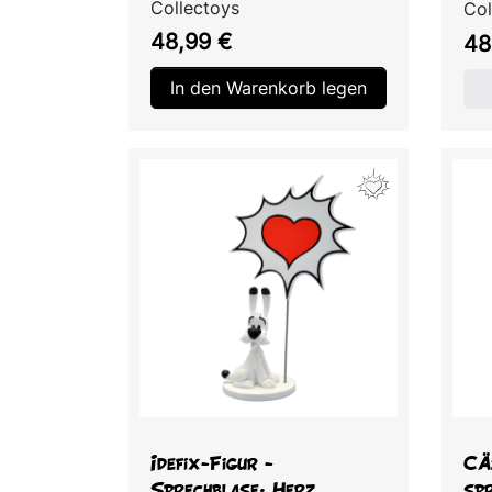
Collectoys
Col
Preis
Pre
48,99 €
48
In den Warenkorb legen
Vorschau

Idefix-Figur -
CÄ
Sprechblase: Herz
spr