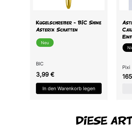
Vorschau

Kugelschreiber - BIC Shine
Ast
Asterix Schatten
Cai
Ein
Neu
Ni
BIC
Pixi
Preis
3,99 €
Prei
165
In den Warenkorb legen
DIESE AR