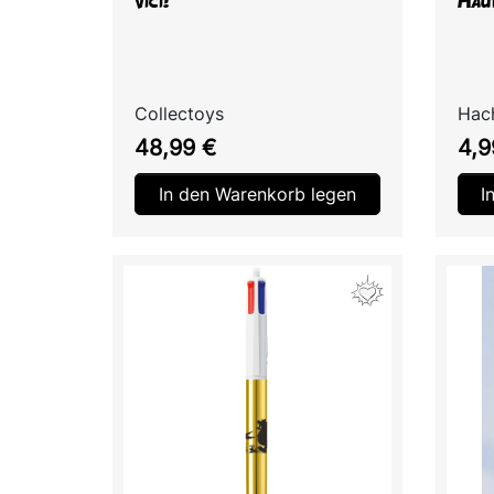
vici!"
Häu
Collectoys
Hach
Preis
Prei
48,99 €
4,9
In den Warenkorb legen
I