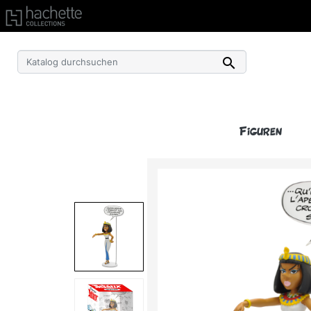
Kostenlose Lieferung ab einem Einkaufswert von 50€ 

Figuren