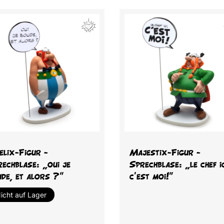
Vorschau
Vorschau


elix-Figur -
Majestix-Figur -
echblase: „oui je
Sprechblase: „le chef ic
de, et alors ?"
c'est moi!"
icht auf Lager