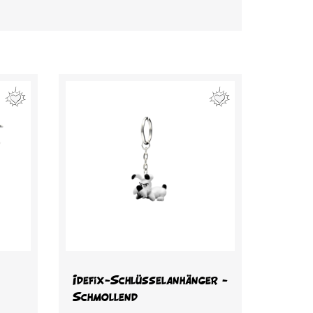
Vorschau

Idefix-Schlüsselanhänger -
Schmollend