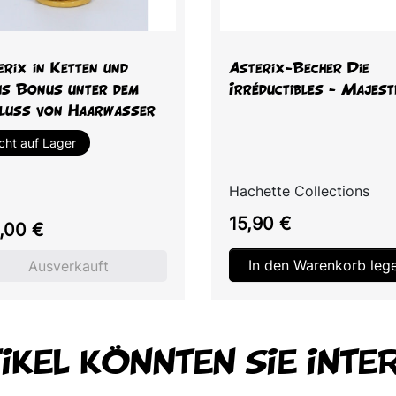
Vorschau
Vorschau


erix in Ketten und
Asterix-Becher Die
us Bonus unter dem
Irréductibles - Majest
fluss von Haarwasser
cht auf Lager
Hachette Collections
Preis
15,90 €
s
,00 €
In den Warenkorb leg
Ausverkauft
TIKEL KÖNNTEN SIE INTE