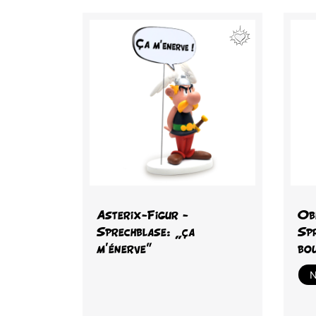
Vorschau

Asterix-Figur -
Ob
Sprechblase: „ça
Spr
m'énerve"
bou
N