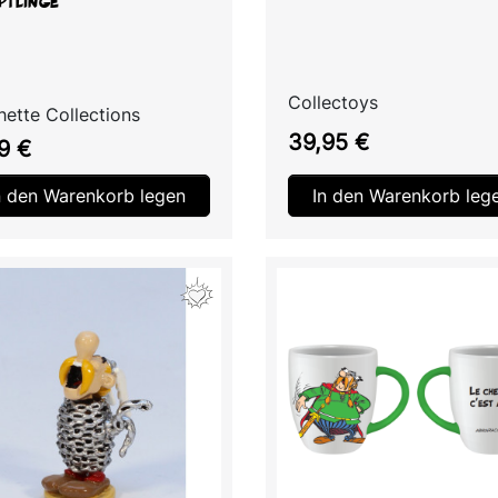
ptlinge
Collectoys
ette Collections
Preis
39,95 €
s
9 €
n den Warenkorb legen
In den Warenkorb leg