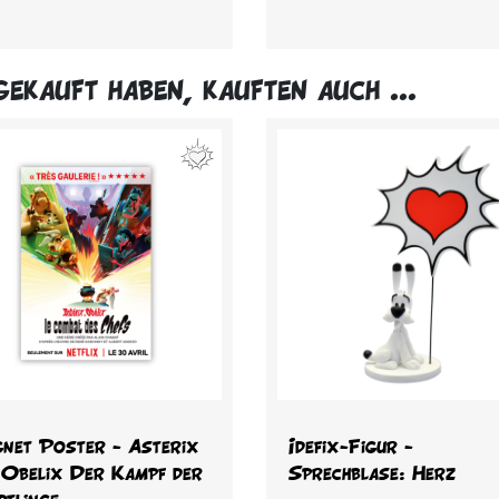
gekauft haben, kauften auch ...
Vorschau
Vorschau


net Poster - Asterix
Idefix-Figur -
 Obelix Der Kampf der
Sprechblase: Herz