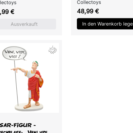
Collectoys
lectoys
Preis
is
48,99 €
,99 €
In den Warenkorb lege
Ausverkauft
Vorschau

SAR-FIGUR -
echblase: „Veni vidi