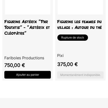
Figurine Astérix "Par
Figurine les femmes du
Toutatis" - "Astérix et
village : Autour du thé
Cléopâtre"
Rupture de stock
Pixi
Fariboles Productions
Prix
375,00 €
Prix
750,00 €
Ajouter au panier
Momentanément indisponible.