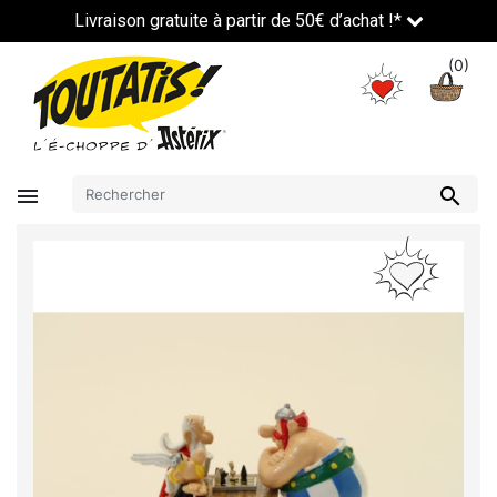
Livraison gratuite à partir de 50€ d’achat !*
(0)

