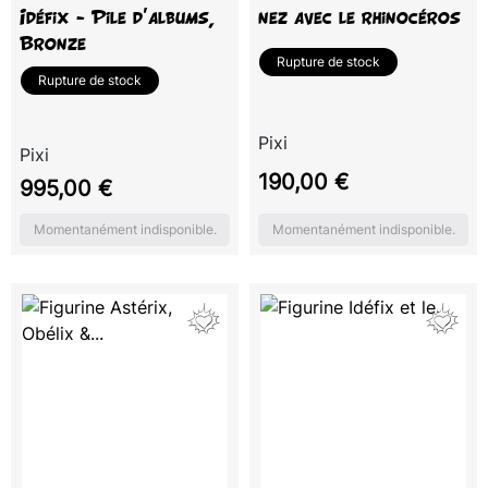
Idéfix - Pile d'albums,
nez avec le rhinocéros
Bronze
Rupture de stock
Rupture de stock
Pixi
Pixi
Prix
190,00 €
Prix
995,00 €
Momentanément indisponible.
Momentanément indisponible.