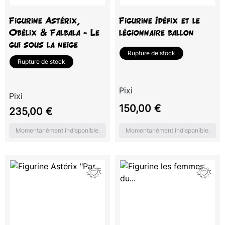
Figurine Astérix,
Figurine Idéfix et le
Obélix & Falbala - Le
légionnaire ballon
gui sous la neige
Rupture de stock
Rupture de stock
Pixi
Pixi
Prix
150,00 €
Prix
235,00 €
Momentanément indisponible.
Momentanément indisponible.