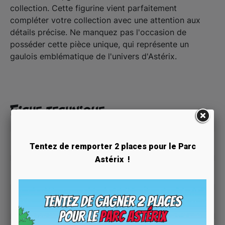
collection. Cette figurine vient parfaitement
compléter votre collection avec une attention aux
détails précise. Ne manquez pas l'occasion de
posséder cette pièce unique, qui représente un
gaulois emblématique de l'univers d'Astérix.
Fiche technique
Fariboles
Fabricant
Tentez de remporter 2 places pour le Parc
Astérix !
Résine + peinture à la main
Matière
Hauteur : 21 cm
Dimensions