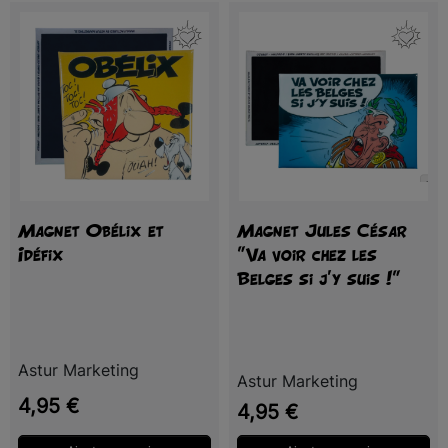
Votre adresse e-mail sera uniquement utilisée pour vous
communiquer les résultats du tirage au sort.
S'abonner à notre newsletter la missive Toutatis
Vous pouvez vous désinscrire à tout moment.
En savoir plus
Magnet Obélix et
Magnet Jules César
En participant, je reconnais avoir plus de 18 ans et avoir lu et
Idéfix
"Va voir chez les
accepté le
règlement du jeu
.
Belges si j'y suis !"
Astur Marketing
Astur Marketing
Prix
4,95 €
Prix
4,95 €