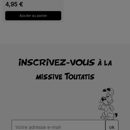
Prix
4,95 €
Ajouter au panier
INSCRIVEZ-VOUS à la
missive Toutatis
ok