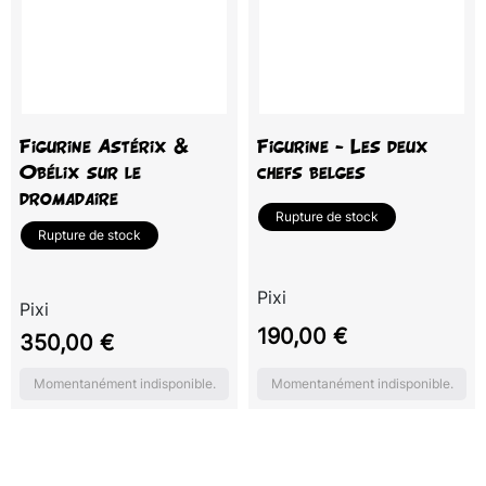
Figurine Astérix &
Figurine - Les deux
Obélix sur le
chefs belges
dromadaire
Rupture de stock
Rupture de stock
Pixi
Pixi
Prix
190,00 €
Prix
350,00 €
Momentanément indisponible.
Momentanément indisponible.