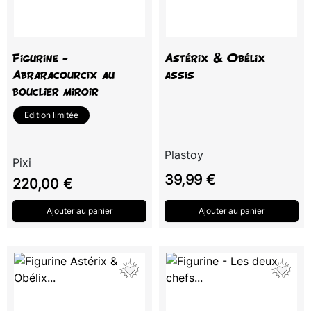
Figurine -
Astérix & Obélix
Abraracourcix au
assis
bouclier miroir
Edition limitée
Plastoy
Pixi
Prix
39,99 €
Prix
220,00 €
Ajouter au panier
Ajouter au panier