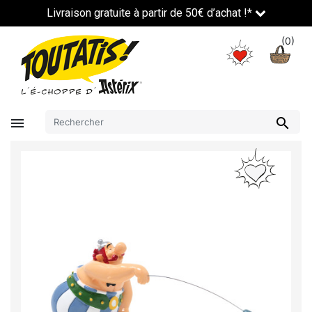
Livraison gratuite à partir de 50€ d’achat !*
(0)

