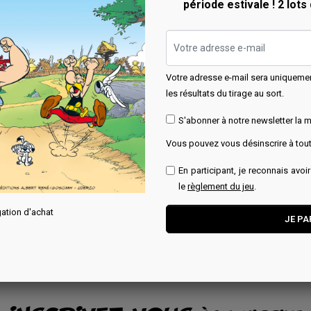
période estivale ! 2 lots
Aperçu rapide
Aperçu rapide


u - Jeux de cochons
Jeu - Trivial pursuit
térix
voyage Astérix
Rupture de stock
Votre adresse e-mail sera uniqueme
les résultats du tirage au sort.
Winning Moves
nning Moves
S'abonner à notre newsletter la m
Prix
19,99 €
x
,90 €
Vous pouvez vous désinscrire à to
Momentanément
En participant, je reconnais avoi
Ajouter au panier
indisponible.
le
règlement du jeu
.
ation d'achat