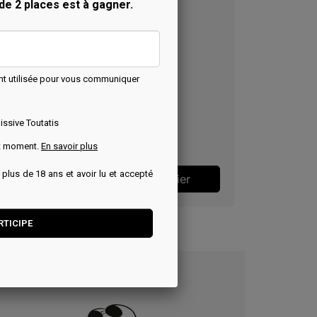
 de 2 places est à gagner.
Aperçu rapide

Jeu - Qui est-ce ?
Astérix
nt utilisée pour vous communiquer
Winning Moves
issive Toutatis
Prix
24,99 €
ut moment.
En savoir plus
r plus de 18 ans et avoir lu et accepté
Ajouter au panier