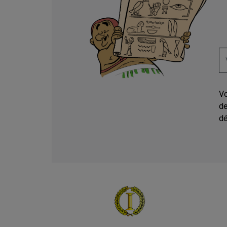
Vo
de
dé