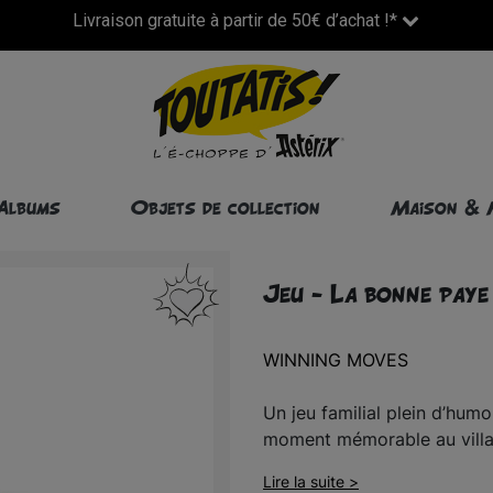
Livraison gratuite à partir de 50€ d’achat !*
Albums
Objets de collection
Maison & 
Jeu - La bonne paye
WINNING MOVES
Un jeu familial plein d’hum
moment mémorable au vill
Lire la suite >