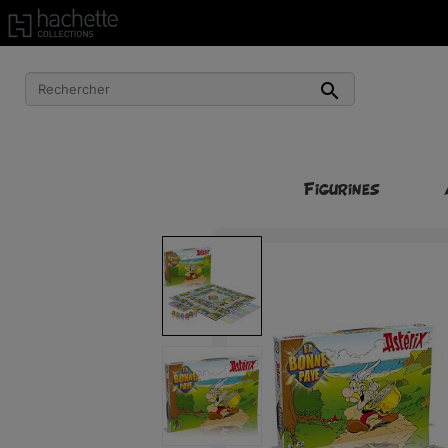
Livraison gratuite à partir de 50€ d’achat !*

Figurines
