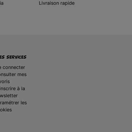
ia
Livraison rapide
s services
 connecter
nsulter mes
voris
inscrire à la
wsletter
ramétrer les
okies