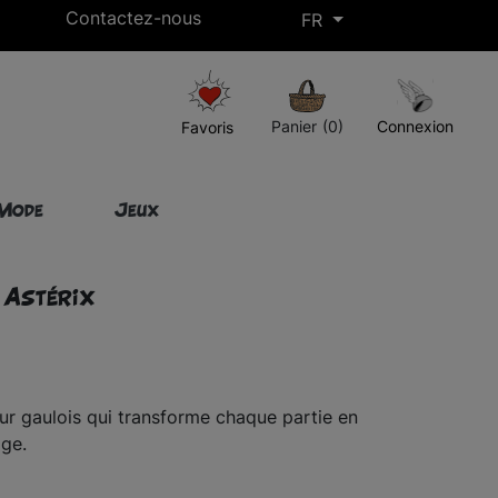
Contactez-nous
FR
Livraison gratuite à partir de 50€ d’achat !*
Panier
(0)
Connexion
Favoris
Mode
Jeux
 Astérix
our gaulois qui transforme chaque partie en
age.