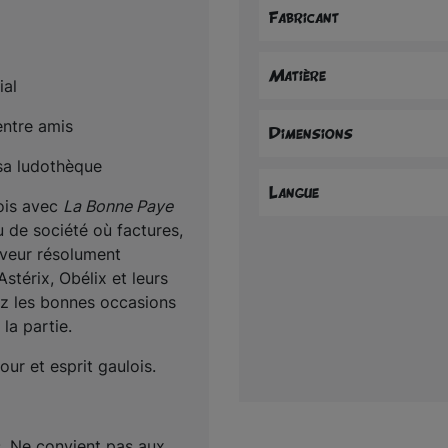
Fabricant
Matière
ial 
entre amis 
Dimensions
sa ludothèque
Langue
ois avec 
La Bonne Paye 
u de société où factures, 
veur résolument 
stérix, Obélix et leurs 
z les bonnes occasions 
la partie. 
our et esprit gaulois. 
 Ne convient pas aux