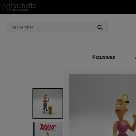
Livraison gratuite à partir de 50€ d’achat !*

Figurines