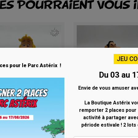
LES POURRAIENT VOUS 
JEU C
ces pour le Parc Astérix !
Du 03 au 1
Envie de vous amuser ave
La Boutique Astérix vo
Aperçu rapide
Aperçu rapide


urine Bonemine et un
remporter 2 places pour 
Figurine Alambix et un
re La Galerie des
livre La Galerie des
activité à partager ave
rsonnages
Personnages
période estivale ! 2 lots
Rupture de stock