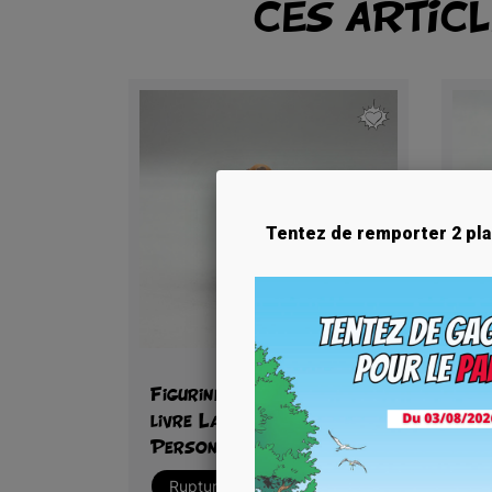
CES ARTIC
Tentez de remporter 2 pla
Aperçu rapide

Figurine Agecanonix et un
Fig
livre La Galerie des
liv
Personnages
Pe
Rupture de stock