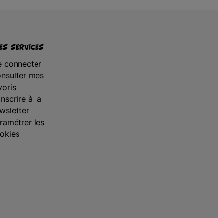
s services
 connecter
nsulter mes
voris
inscrire à la
wsletter
ramétrer les
okies