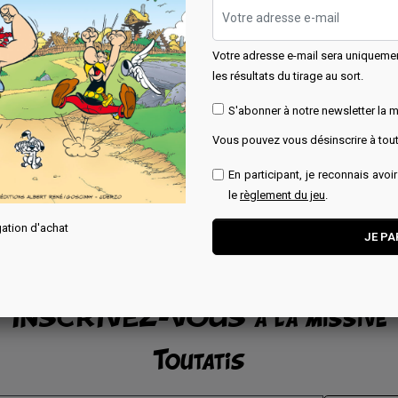
Hachette Collections
Votre adresse e-mail sera uniqueme
hette Collections
les résultats du tirage au sort.
Prix
20,00 €
x
,00 €
S'abonner à notre newsletter la m
Momentanément
Ajouter au panier
indisponible.
Vous pouvez vous désinscrire à to
En participant, je reconnais avoi
le
règlement du jeu
.
ation d'achat
INSCRIVEZ-VOUS à la missive
Toutatis