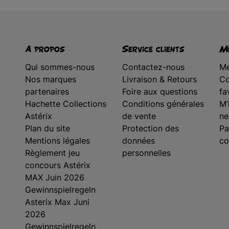
A propos
Service clients
Me
Qui sommes-nous
Contactez-nous
Me
Nos marques
Livraison & Retours
Co
partenaires
Foire aux questions
fa
Hachette Collections
Conditions générales
M’
Astérix
de vente
ne
Plan du site
Protection des
Pa
Mentions légales
données
co
Règlement jeu
personnelles
concours Astérix
MAX Juin 2026
Gewinnspielregeln
Asterix Max Juni
2026
Gewinnspielregeln