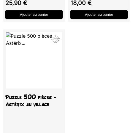
Prix
Prix
25,90 €
18,00 €
Ajouter au panier
Ajouter au panier
Puzzle 500 pièces -
Astérix au village