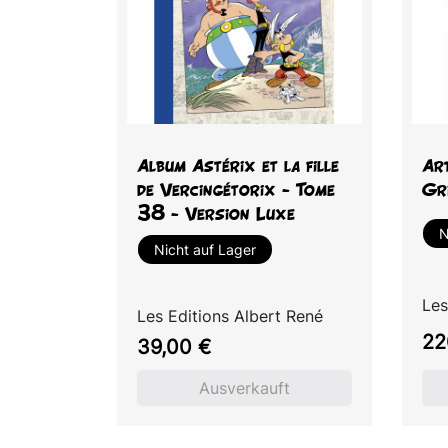
Vorschau

Album Astérix et la fille
Ar
de Vercingétorix - Tome
Gr
38 - Version Luxe
N
Nicht auf Lager
Les
Les Editions Albert René
Pre
22
Preis
39,00 €
Ausverkauft