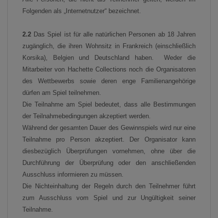
Folgenden als „Internetnutzer“ bezeichnet.
2.2
Das Spiel ist für alle natürlichen Personen ab 18 Jahren
zugänglich, die ihren Wohnsitz in Frankreich (einschließlich
Korsika), Belgien und Deutschland haben.
Weder die
Mitarbeiter von Hachette Collections noch die Organisatoren
des Wettbewerbs sowie deren enge Familienangehörige
dürfen am Spiel teilnehmen.
Die Teilnahme am Spiel bedeutet, dass alle Bestimmungen
der Teilnahmebedingungen akzeptiert werden.
Während der gesamten Dauer des Gewinnspiels wird nur eine
Teilnahme pro Person akzeptiert. Der Organisator kann
diesbezüglich Überprüfungen vornehmen, ohne über die
Durchführung der Überprüfung oder den anschließenden
Ausschluss informieren zu müssen.
Die Nichteinhaltung der Regeln durch den Teilnehmer führt
zum Ausschluss vom Spiel und zur Ungültigkeit seiner
Teilnahme.