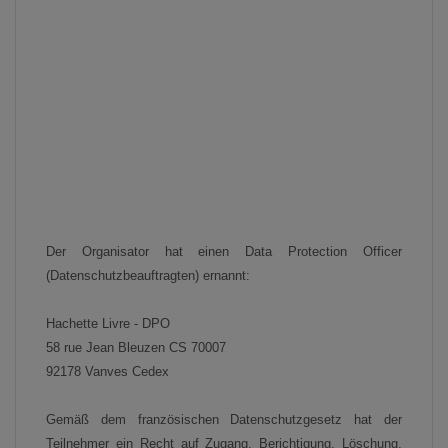
Der Organisator hat einen Data Protection Officer
(Datenschutzbeauftragten) ernannt:
Hachette Livre - DPO
58 rue Jean Bleuzen CS 70007
92178 Vanves Cedex
Gemäß dem französischen Datenschutzgesetz hat der
Teilnehmer ein Recht auf Zugang, Berichtigung, Löschung,