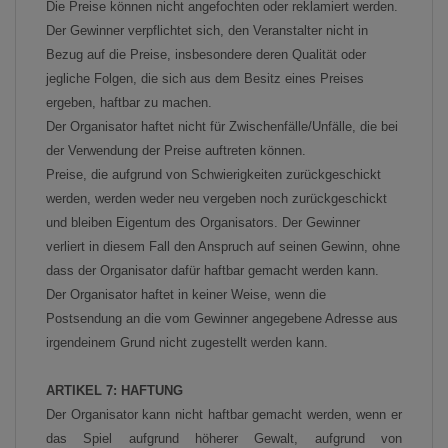
Die Preise können nicht angefochten oder reklamiert werden.
Der Gewinner verpflichtet sich, den Veranstalter nicht in
Bezug auf die Preise, insbesondere deren Qualität oder
jegliche Folgen, die sich aus dem Besitz eines Preises
ergeben, haftbar zu machen.
Der Organisator haftet nicht für Zwischenfälle/Unfälle, die bei
der Verwendung der Preise auftreten können.
Preise, die aufgrund von Schwierigkeiten zurückgeschickt
werden, werden weder neu vergeben noch zurückgeschickt
und bleiben Eigentum des Organisators. Der Gewinner
verliert in diesem Fall den Anspruch auf seinen Gewinn, ohne
dass der Organisator dafür haftbar gemacht werden kann.
Der Organisator haftet in keiner Weise, wenn die
Postsendung an die vom Gewinner angegebene Adresse aus
irgendeinem Grund nicht zugestellt werden kann.
ARTIKEL 7: HAFTUNG
Der Organisator kann nicht haftbar gemacht werden, wenn er
das Spiel aufgrund höherer Gewalt, aufgrund von