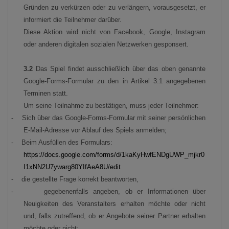
Gründen zu verkürzen oder zu verlängern, vorausgesetzt, er
informiert die Teilnehmer darüber.
Diese Aktion wird nicht von Facebook, Google, Instagram
oder anderen digitalen sozialen Netzwerken gesponsert.
3.2
Das Spiel findet ausschließlich über das oben genannte
Google-Forms-Formular zu den in Artikel 3.1 angegebenen
Terminen statt.
Um seine Teilnahme zu bestätigen, muss jeder Teilnehmer:
-
Sich über das Google-Forms-Formular mit seiner persönlichen
E-Mail-Adresse vor Ablauf des Spiels anmelden;
-
Beim Ausfüllen des Formulars:
https://docs.google.com/forms/d/1kaKyHwfENDgUWP_mjkr0
I1xNN2U7ywarg80YIfAeA8U/edit
-
die gestellte Frage korrekt beantworten,
-
gegebenenfalls angeben, ob er Informationen über
Neuigkeiten des Veranstalters erhalten möchte oder nicht
und, falls zutreffend, ob er Angebote seiner Partner erhalten
möchte oder nicht;