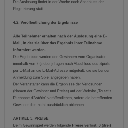
Die Auslosung findet in der Woche nach Abschluss der
Registrierung statt.
4.2: Veröffentlichung der Ergebnisse
Alle Teilnehmer erhalten nach der Auslosung eine E-
Mail, in der sie über das Ergebnis ihrer Teilnahme
informiert werden.
Die Ergebnisse werden den Gewinnern vom Organisator
innerhalb von 7 (sieben) Tagen nach Abschluss des Spiels
per E-Mail an die E-Mail-Adresse mitgeteilt, die sie bei der
Anmeldung zum Spiel angegeben haben.
Der Veranstalter kann die Ergebnisse der Verlosungen
(Namen der Gewinner und Preise) auf der Website „Toutatis,
l'é-choppe d'Astérix“ veröffentlichen, sofern die betreffenden
Gewinner dies nicht ausdrücklich ablehnen.
ARTIKEL 5: PREISE
Beim Gewinnspiel werden folgende
Preise verlost: 3 (
drei
)