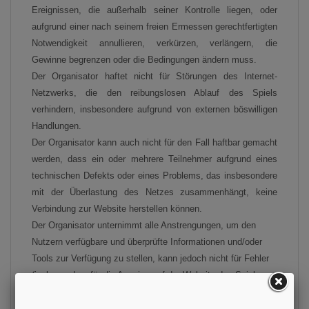
Ereignissen, die außerhalb seiner Kontrolle liegen, oder
aufgrund einer nach seinem freien Ermessen gerechtfertigten
Notwendigkeit annullieren, verkürzen, verlängern, die
Gewinne begrenzen oder die Bedingungen ändern muss.
Der Organisator haftet nicht für Störungen des Internet-
Netzwerks, die den reibungslosen Ablauf des Spiels
verhindern, insbesondere aufgrund von externen böswilligen
Handlungen.
Der Organisator kann auch nicht für den Fall haftbar gemacht
werden, dass ein oder mehrere Teilnehmer aufgrund eines
technischen Defekts oder eines Problems, das insbesondere
mit der Überlastung des Netzes zusammenhängt, keine
Verbindung zur Website herstellen können.
Der Organisator unternimmt alle Anstrengungen, um den
Nutzern verfügbare und überprüfte Informationen und/oder
Tools zur Verfügung zu stellen, kann jedoch nicht für Fehler
(insbesondere für die Anzeige auf der Website des Spiels,
den Versand falscher E-Mails an die Teilnehmer), die
fehlende Verfügbarkeit von Informationen und/oder das