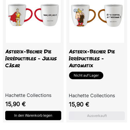
Asterix-Becher Die
Asterix-Becher Die
Irréductibles - Julius
Irréductibles -
Cäsar
Automatix
Nicht auf Lager
Hachette Collections
Hachette Collections
Preis
Preis
15,90 €
15,90 €
In den Warenkorb legen
Ausverkauft