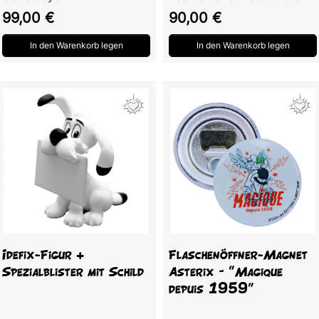
Preis
Preis
99,00 €
90,00 €
In den Warenkorb legen
In den Warenkorb legen
Idefix-Figur +
Flaschenöffner-Magnet
Spezialblister mit Schild
Asterix – "Magique
depuis 1959"