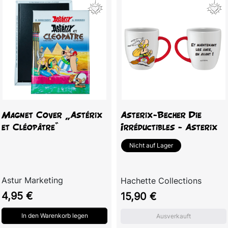
Magnet Cover „Astérix
Asterix-Becher Die
et Cléopâtre“
Irréductibles - Asterix
Nicht auf Lager
Astur Marketing
Hachette Collections
Preis
Preis
4,95 €
15,90 €
In den Warenkorb legen
Ausverkauft