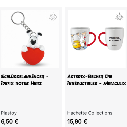
Schlüsselanhänger –
Asterix-Becher Die
Idefix rotes Herz
Irréductibles - Miraculix
Plastoy
Hachette Collections
Preis
Preis
6,50 €
15,90 €