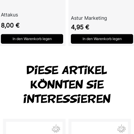
Attakus
Astur Marketing
Preis
8,00 €
Preis
4,95 €
In den Warenkorb legen
In den Warenkorb legen
DIESE ARTIKEL
KÖNNTEN SIE
INTERESSIEREN