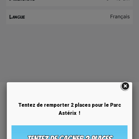
Français
Langue
CES ARTICLES
Tentez de remporter 2 places pour le Parc
POURRAIENT VOUS
Astérix !
INTÉRESSER