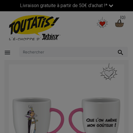
Livraison gratuite à partir de 50€ d’achat !*
(0)

