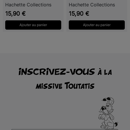
Hachette Collections
Hachette Collections
En participant, je reconnais avoir plus de 18 ans et avoir lu et
Prix
Prix
15,90 €
15,90 €
accepté le
règlement du jeu
.
Ajouter au panier
Ajouter au panier
INSCRIVEZ-VOUS à la
missive Toutatis