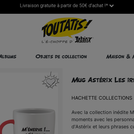
Livraison gratuite à partir de 50€ d’achat !*
Albums
Objets de collection
Maison & 
Mug Astérix Les ir
HACHETTE COLLECTIONS
Avec la collection inédite 
moments avec les personnag
d'Astérix et leurs phrases cu