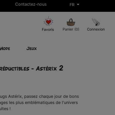
Contactez-nous
FR
Livraison gratuite à partir de 50€ d’achat !*
Panier
(0)
Connexion
Favoris
Mode
Jeux
réductibles - Astérix 2
Mugs Astérix, passez chaque jour de bons
es les plus emblématiques de l'univers
ltes !