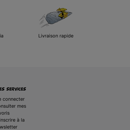
ia
Livraison rapide
s services
 connecter
nsulter mes
voris
inscrire à la
wsletter