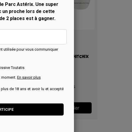
le Parc Astérix. Une super
c un proche lors de cette
 de 2 places est à gagner.
Aperçu rapide

Mug Astérix Les
irréductibles -
nt utilisée pour vous communiquer
Ocatarinetabellatchitchix
issive Toutatis
ut moment.
En savoir plus
Hachette Collections
r plus de 18 ans et avoir lu et accepté
Prix
15,90 €
Ajouter au panier