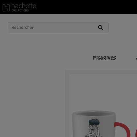
Livraison gratuite à partir de 50€ d’achat !*

Figurines