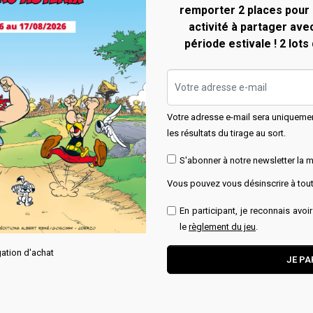
remporter 2 places pour 
activité à partager ave
période estivale ! 2 lots
Aperçu rapide
Aperçu rapide


g Astérix Les
Mug Astérix Les
éductibles - Obélix
irréductibles -
Votre adresse e-mail sera uniqueme
Agecanonix
les résultats du tirage au sort.
upture de stock
S'abonner à notre newsletter la m
Vous pouvez vous désinscrire à to
hette Collections
Hachette Collections
x
,90 €
En participant, je reconnais avoi
Prix
15,90 €
le
règlement du jeu
.
Momentanément
ation d'achat
Ajouter au panier
indisponible.