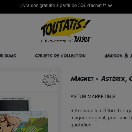
Livraison gratuite à partir de 50€ d’achat !*
Albums
Objets de collection
Maison & 
Magnet - Astérix, O
ASTUR MARKETING
Retrouvez le célèbre trio 
magnet original, pour une 
quotidien.