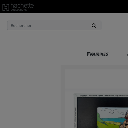
Livraison gratuite à partir de 50€ d’achat !*

Figurines