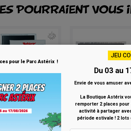
LES POURRAIENT VOUS 
JEU C
ces pour le Parc Astérix !
Du 03 au 1
Envie de vous amuser ave
La Boutique Astérix vo
remporter 2 places pour 
Aperçu rapide
Aperçu rapide


gnet couverture
Magnet photo du villa
activité à partager ave
érix le Gaulois
Gaulois
période estivale ! 2 lots
Rupture de stock