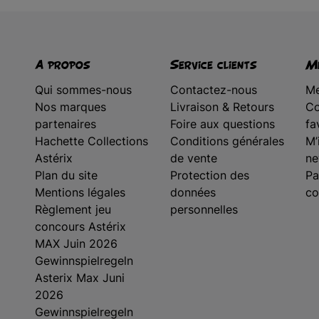
A propos
Service clients
Me
Qui sommes-nous
Contactez-nous
Me
Nos marques
Livraison & Retours
Co
partenaires
Foire aux questions
fa
Hachette Collections
Conditions générales
M’
Astérix
de vente
ne
Plan du site
Protection des
Pa
Mentions légales
données
co
Règlement jeu
personnelles
concours Astérix
MAX Juin 2026
Gewinnspielregeln
Asterix Max Juni
2026
Gewinnspielregeln