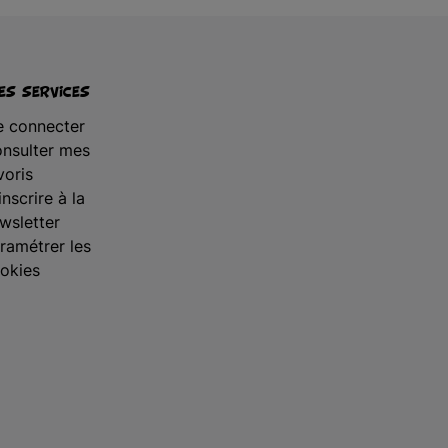
s services
 connecter
nsulter mes
voris
inscrire à la
wsletter
ramétrer les
okies