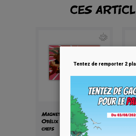
CES ARTIC
Tentez de remporter 2 pla
Aperçu rapide

Magnet PAF - Astérix et
Ma
Obélix Le Combat des
Ast
chefs