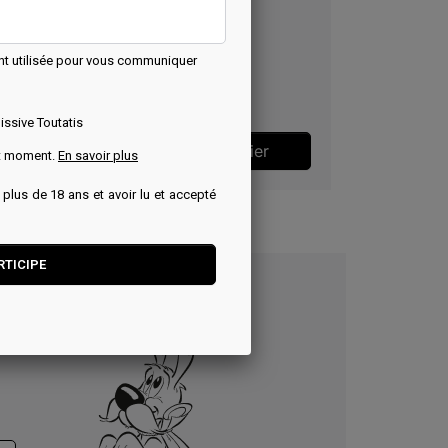
nt utilisée pour vous communiquer
Astur Marketing
Prix
4,95 €
issive Toutatis
Ajouter au panier
ut moment.
En savoir plus
r plus de 18 ans et avoir lu et accepté