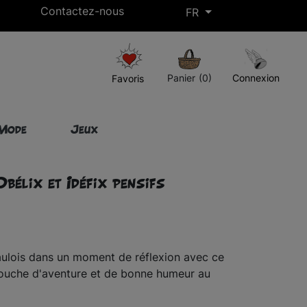
Contactez-nous
FR
Livraison gratuite à partir de 50€ d’achat !*
Panier
(0)
Connexion
Favoris
Mode
Jeux
bélix et Idéfix pensifs
gaulois dans un moment de réflexion avec ce
touche d'aventure et de bonne humeur au