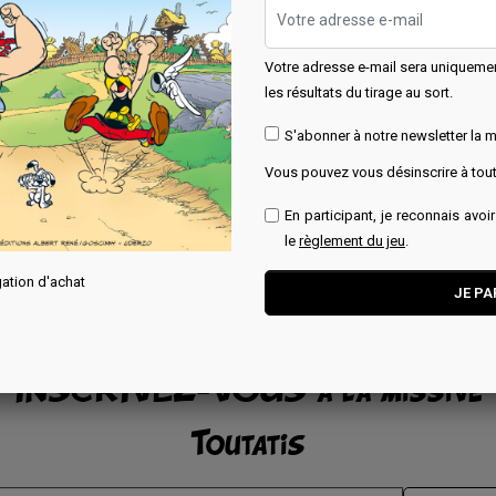
Astur Marketing
Votre adresse e-mail sera uniqueme
ur Marketing
Prix
4,95 €
les résultats du tirage au sort.
x
95 €
S'abonner à notre newsletter la m
Momentanément
Ajouter au panier
indisponible.
Vous pouvez vous désinscrire à to
En participant, je reconnais avoi
le
règlement du jeu
.
ation d'achat
INSCRIVEZ-VOUS à la missive
Toutatis