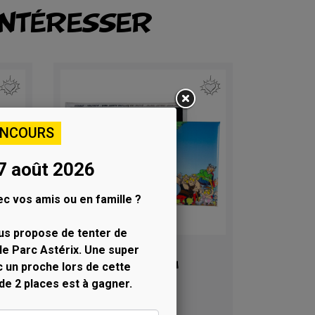
INTÉRESSER
ONCOURS
7 août 2026
c vos amis ou en famille ?
us propose de tenter de
le Parc Astérix. Une super
Aperçu rapide

ge
Magnet scène de la
c un proche lors de cette
potion magique
 de 2 places est à gagner.