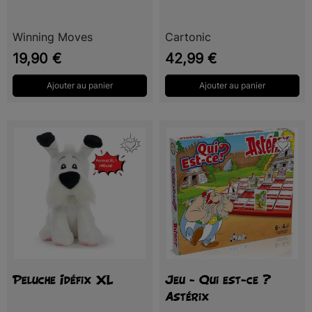
Winning Moves
Cartonic
Prix
Prix
19,90 €
42,99 €
Ajouter au panier
Ajouter au panier
Peluche Idéfix XL
Jeu - Qui est-ce ?
Astérix