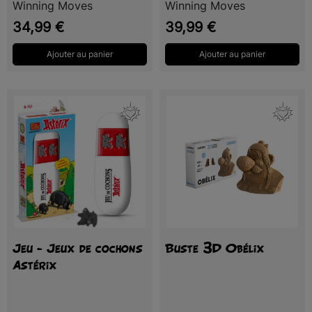
Winning Moves
Winning Moves
Prix
Prix
34,99 €
39,99 €
Ajouter au panier
Ajouter au panier
Jeu - Jeux de cochons
Buste 3D Obélix
Astérix