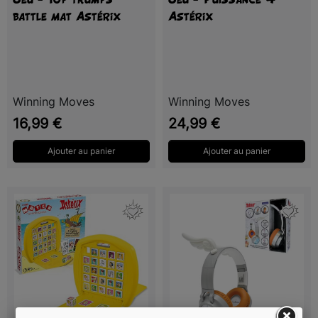
battle mat Astérix
Astérix
Winning Moves
Winning Moves
Prix
Prix
16,99 €
24,99 €
Ajouter au panier
Ajouter au panier