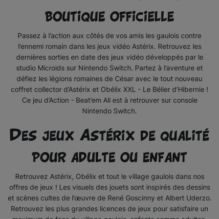
boutique officielle
Votre adresse e-mail sera uniquement utilisée pour vous
Passez à l’action aux côtés de vos amis les gaulois contre
l’ennemi romain dans les jeux vidéo Astérix. Retrouvez les
communiquer les résultats du tirage au sort.
dernières sorties en date des jeux vidéo développés par le
S'abonner à notre newsletter la missive Toutatis
studio Microids sur Nintendo Switch. Partez à l’aventure et
défiez les légions romaines de César avec le tout nouveau
Vous pouvez vous désinscrire à tout moment.
En savoir plus
coffret collector d’Astérix et Obélix XXL - Le Bélier d’Hibernie !
Ce jeu d’Action - Beat’em All est à retrouver sur console
En participant, je reconnais avoir plus de 18 ans et avoir lu et
Nintendo Switch.
accepté le
règlement du jeu
.
Des jeux Astérix de qualité
pour adulte ou enfant
Retrouvez Astérix, Obélix et tout le village gaulois dans nos
offres de jeux ! Les visuels des jouets sont inspirés des dessins
et scènes cultes de l’œuvre de René Goscinny et Albert Uderzo.
Retrouvez les plus grandes licences de jeux pour satisfaire un