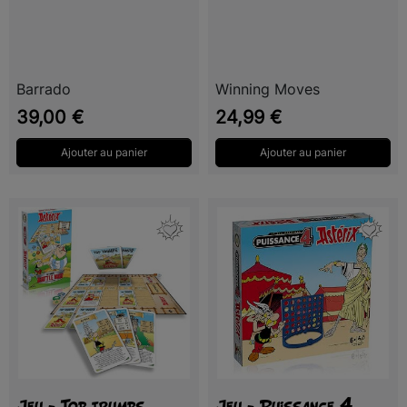
Barrado
Winning Moves
Prix
Prix
39,00 €
24,99 €
Ajouter au panier
Ajouter au panier
Jeu - Top trumps
Jeu - Puissance 4